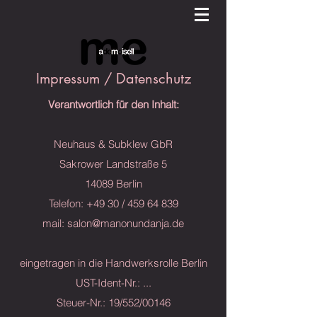
Impressum / Datenschutz
Verantwortlich für den Inhalt:
Neuhaus & Subklew GbR
Sakrower Landstraße 5
14089 Berlin
Telefon: +49 30 /
459 64 839
mail:
salon@manonundanja.de
eingetragen in die Handwerksrolle Berlin
UST-Ident-Nr.: ...
Steuer-Nr.: 19/552/00146