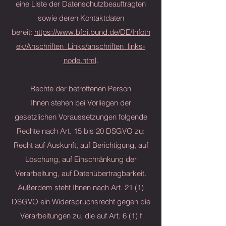
eine Liste der Datenschutzbeauftragten
sowie deren Kontaktdaten
bereit:
https://www.bfdi.bund.de/DE/Infoth
ek/Anschriften_Links/anschriften_links-
node.html
.
Rechte der betroffenen Person
Ihnen stehen bei Vorliegen der
gesetzlichen Voraussetzungen folgende
Rechte nach Art. 15 bis 20 DSGVO zu:
Recht auf Auskunft, auf Berichtigung, auf
Löschung, auf Einschränkung der
Verarbeitung, auf Datenübertragbarkeit.
Außerdem steht Ihnen nach Art. 21 (1)
DSGVO ein Widerspruchsrecht gegen die
Verarbeitungen zu, die auf Art. 6 (1) f