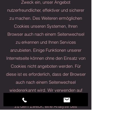
Zweck ein, unser Angebot
nutzerfreundlicher, effektiver und sicherer
zu machen. Des Weiteren ermöglichen
Cookies unseren Systemen, Ihren
Browser auch nach einem Seitenwechsel
zu erkennen und Ihnen Services
anzubieten. Einige Funktionen unserer
Internetseite können ohne den Einsatz von
Cookies nicht angeboten werden. Für
diese ist es erforderlich, dass der Browser
auch nach einem Seitenwechsel
wiedererkannt wird. Wir verwenden auf
unserer Website darüber hinaus Cookies
zu dem Zweck, eine Analyse des
Surfverhaltens unserer Seitenbesucher zu
ermöglichen. Die Verarbeitung erfolgt auf