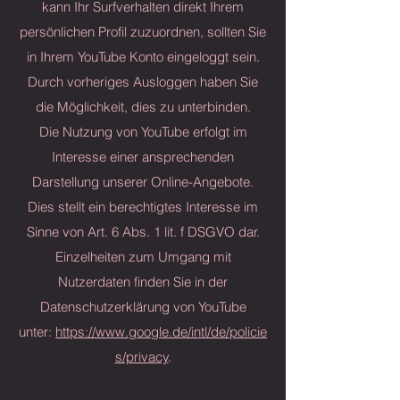
kann Ihr Surfverhalten direkt Ihrem
persönlichen Profil zuzuordnen, sollten Sie
in Ihrem YouTube Konto eingeloggt sein.
Durch vorheriges Ausloggen haben Sie
die Möglichkeit, dies zu unterbinden.
Die Nutzung von YouTube erfolgt im
Interesse einer ansprechenden
Darstellung unserer Online-Angebote.
Dies stellt ein berechtigtes Interesse im
Sinne von Art. 6 Abs. 1 lit. f DSGVO dar.
Einzelheiten zum Umgang mit
Nutzerdaten finden Sie in der
Datenschutzerklärung von YouTube
unter:
https://www.google.de/intl/de/policie
s/privacy
.