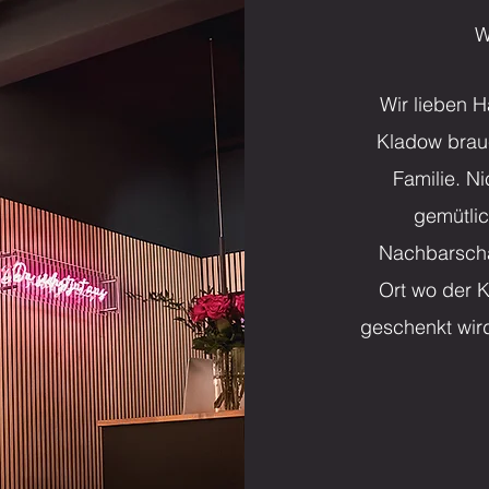
W
Wir lieben H
Kladow brauc
Familie. N
gemütlic
Nachbarschaf
Ort wo der 
geschenkt wird